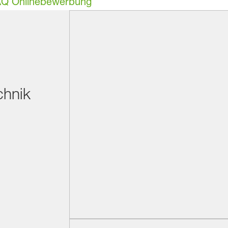
Q Onlinebewerbung
chnik