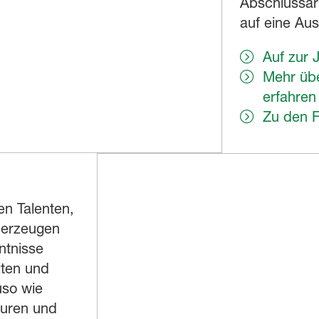
Abschlussar
auf eine Au
Auf zur 
Mehr üb
erfahren
Zu den F
en Talenten,
überzeugen
ntnisse
iten und
uso wie
turen und